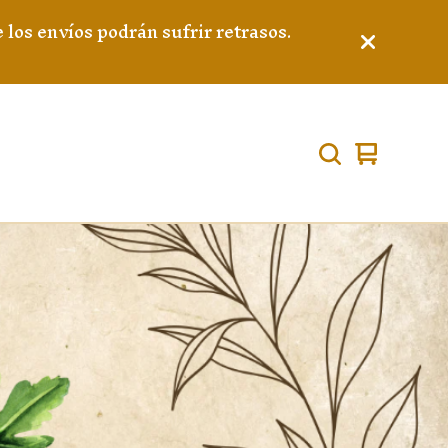
os envíos podrán sufrir retrasos.
View
0
cart
items