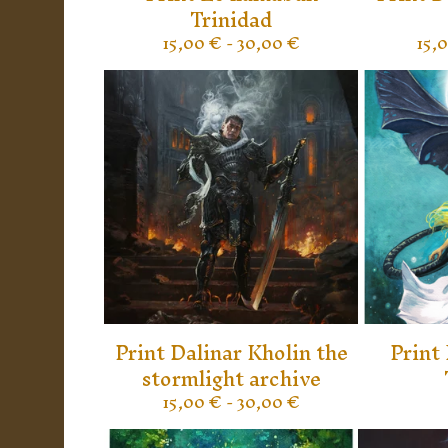
Trinidad
15,00
€
- 30,00
€
15,
Print Dalinar Kholin the
Print
stormlight archive
15,00
€
- 30,00
€