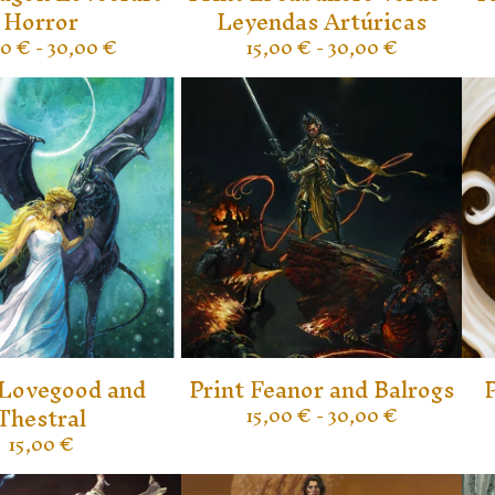
Horror
Leyendas Artúricas
00
€
- 30,00
€
15,00
€
- 30,00
€
 Lovegood and
Print Feanor and Balrogs
P
Thestral
15,00
€
- 30,00
€
15,00
€