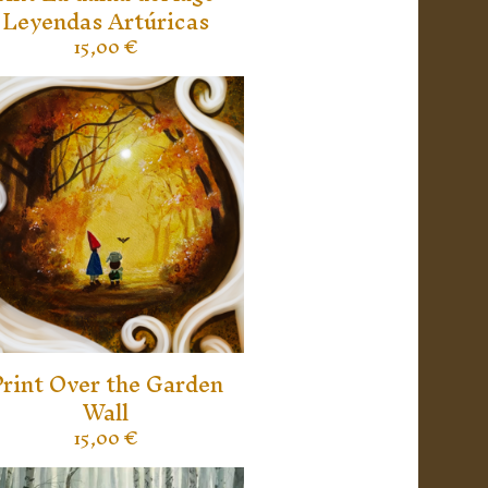
Leyendas Artúricas
15,00
€
rint Over the Garden
Wall
15,00
€