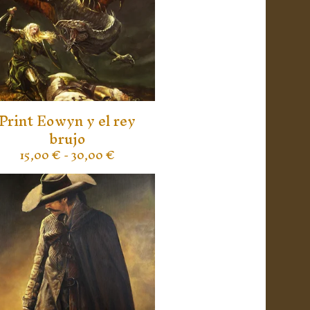
Print Eowyn y el rey
brujo
15,00
€
- 30,00
€