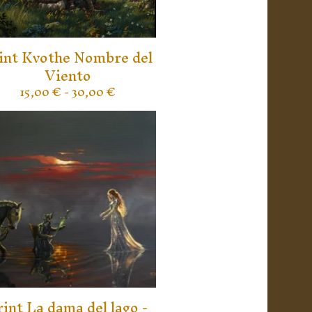
int Kvothe Nombre del
Viento
15,00
€
- 30,00
€
rint La dama del lago -