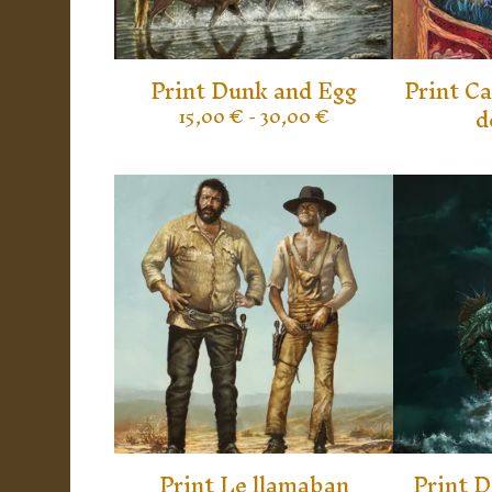
Print Dunk and Egg
Print Ca
d
15,00
€
- 30,00
€
Print Le llamaban
Print 