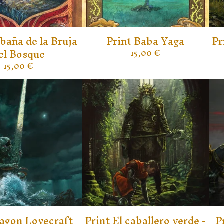
baña de la Bruja
Print Baba Yaga
Pr
el Bosque
15,00
€
15,00
€
Dagon Lovecraft
Print El caballero verde -
P