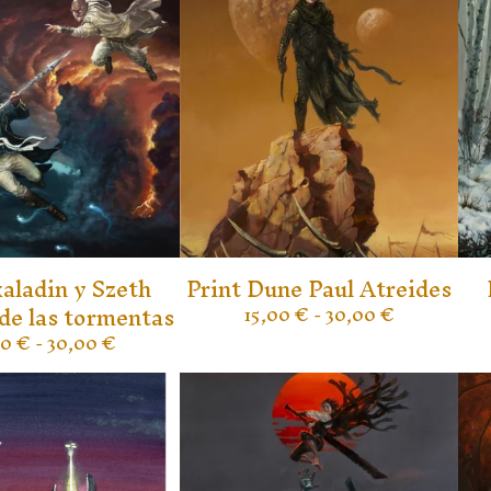
kaladin y Szeth
Print Dune Paul Atreides
de las tormentas
15,00
€
- 30,00
€
00
€
- 30,00
€