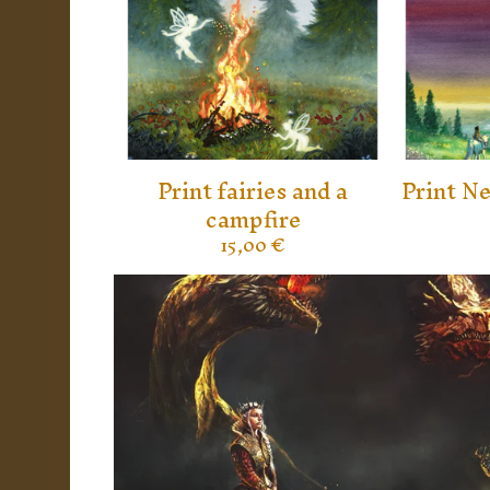
Print fairies and a
Print N
campfire
15,00
€