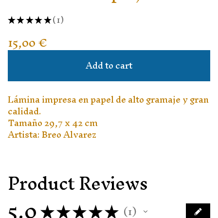
★
★
★
★
★
1
1
15,00
€
Add to cart
Lámina impresa en papel de alto gramaje y gran
calidad.
Tamaño 29,7 x 42 cm
Artista: Breo Alvarez
Product Reviews
5.0
★
★
★
★
★
1
1